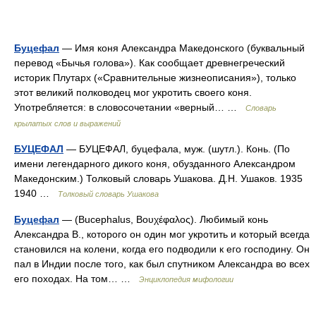
Буцефал
— Имя коня Александра Македонского (буквальный
перевод «Бычья голова»). Как сообщает древнегреческий
историк Плутарх («Сравнительные жизнеописания»), только
этот великий полководец мог укротить своего коня.
Употребляется: в словосочетании «верный… …
Словарь
крылатых слов и выражений
БУЦЕФАЛ
— БУЦЕФАЛ, буцефала, муж. (шутл.). Конь. (По
имени легендарного дикого коня, обузданного Александром
Македонским.) Толковый словарь Ушакова. Д.Н. Ушаков. 1935
1940 …
Толковый словарь Ушакова
Буцефал
— (Bucephalus, Βουχέφαλος). Любимый конь
Александра В., которого он один мог укротить и который всегда
становился на колени, когда его подводили к его господину. Он
пал в Индии после того, как был спутником Александра во всех
его походах. На том… …
Энциклопедия мифологии