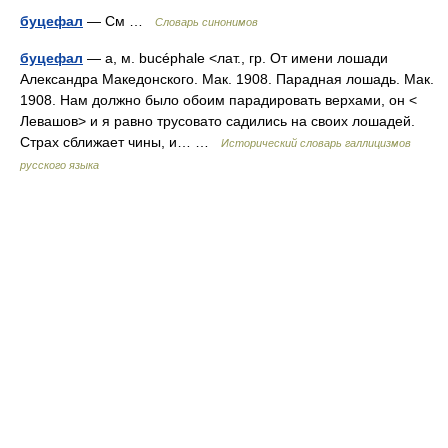
буцефал
— См …
Словарь синонимов
буцефал
— а, м. bucéphale <лат., гр. От имени лошади
Александра Македонского. Мак. 1908. Парадная лошадь. Мак.
1908. Нам должно было обоим парадировать верхами, он <
Левашов> и я равно трусовато садились на своих лошадей.
Страх сближает чины, и… …
Исторический словарь галлицизмов
русского языка