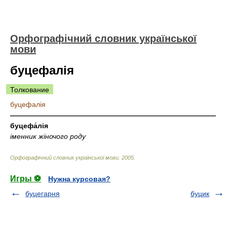
Орфографічний словник української
мови
буцефалія
Толкование
буцефалія
—————————————————————————————
буцефа́лія
іменник жіночого роду
Орфографічний словник української мови
.
2005
.
Игры ⚽
Нужна курсовая?
буцегарня
буцик