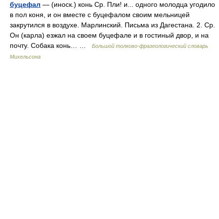
буцефал
— (иноск.) конь Ср. Пли! и... одного молодца угодило
в пол коня, и он вместе с буцефалом своим мельницей
закрутился в воздухе. Марлинский. Письма из Дагестана. 2. Ср.
Он (карла) езжал на своем буцефале и в гостиный двор, и на
почту. Собака конь… …
Большой толково-фразеологический словарь
Михельсона