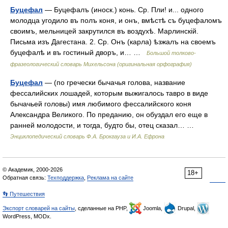
Буцефал
— Буцефалъ (иноск.) конь. Ср. Пли! и... одного
молодца угодило въ полъ коня, и онъ, вмѣстѣ съ буцефаломъ
своимъ, мельницей закрутился въ воздухѣ. Марлинскій.
Письма изъ Дагестана. 2. Ср. Онъ (карла) ѣзжалъ на своемъ
буцефалѣ и въ гостиный дворъ, и… …
Большой толково-
фразеологический словарь Михельсона (оригинальная орфография)
Буцефал
— (по гречески бычачья голова, название
фессалийских лошадей, которым выжигалось тавро в виде
бычачьей головы) имя любимого фессалийского коня
Александра Великого. По преданию, он обуздал его еще в
ранней молодости, и тогда, будто бы, отец сказал… …
Энциклопедический словарь Ф.А. Брокгауза и И.А. Ефрона
© Академик, 2000-2026
18+
Обратная связь:
Техподдержка
,
Реклама на сайте
👣 Путешествия
Экспорт словарей на сайты
, сделанные на PHP,
Joomla,
Drupal,
WordPress, MODx.